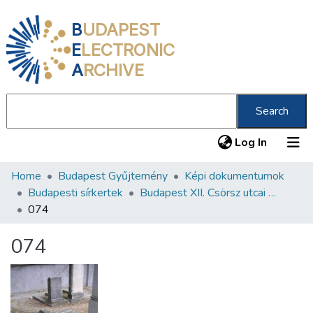
B
UDAPEST
E
LECTRONIC
A
RCHIVE
Search
(current
Log In
Home
Budapest Gyűjtemény
Képi dokumentumok
Communities & Collections
Budapesti sírkertek
Budapest XII. Csörsz utcai Orthodox Zsidó Temető
All of DSpace
074
Statistics
074
About us