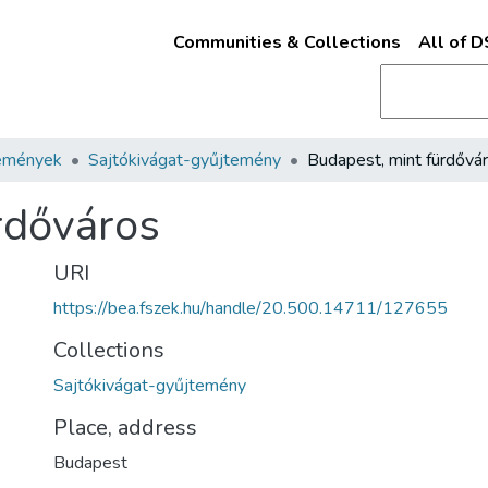
Communities & Collections
All of 
emények
Sajtókivágat-gyűjtemény
Budapest, mint fürdővá
rdőváros
URI
https://bea.fszek.hu/handle/20.500.14711/127655
Collections
Sajtókivágat-gyűjtemény
Place, address
Budapest