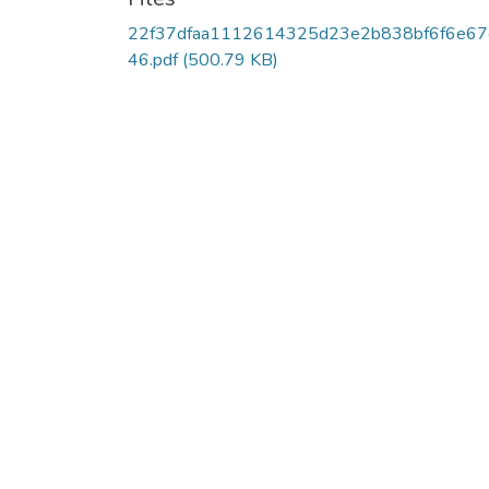
22f37dfaa1112614325d23e2b838bf6f6e67
46.pdf
(500.79 KB)