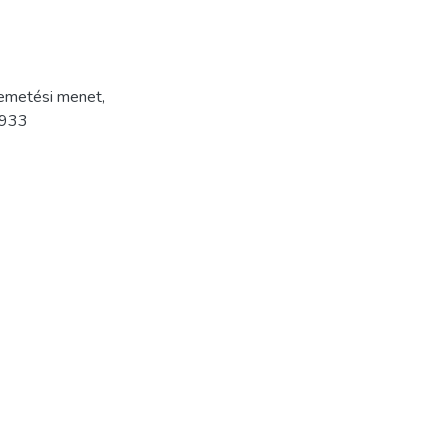
emetési menet
,
933