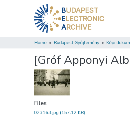
B
UDAPEST
E
LECTRONIC
A
RCHIVE
Home
Budapest Gyűjtemény
Képi doku
[Gróf Apponyi Alb
Files
023163.jpg
(157.12 KB)