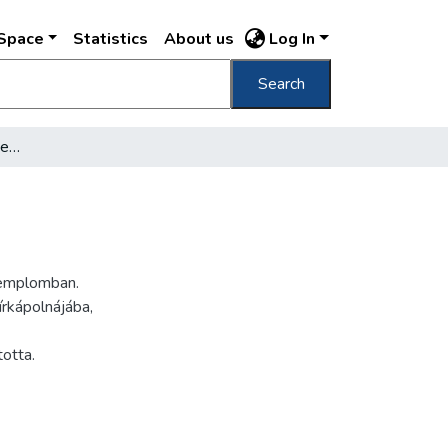
DSpace
Statistics
About us
Log In
Search
[Gróf Apponyi Albert temetése]
templomban.
rkápolnájába,
totta.