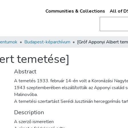
Communities & Collections
All of 
mentumok
Budapest-képarchívum
ert temetése]
Abstract
A temetés 1933. február 14-én volt a Koronázási Nagy
1943 szeptemberében elszállították az Apponyi család sí
Malinovóba.
A temetési szertartást Serédi Jusztinián hercegprímás tar
Description
A szerző ismeretlen