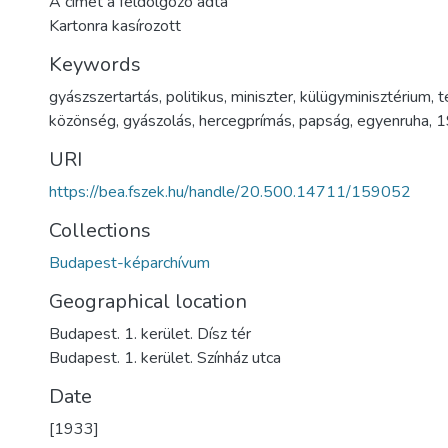
A címet a feldolgozó adta
Kartonra kasírozott
Keywords
gyászszertartás
,
politikus
,
miniszter
,
külügyminisztérium
,
t
közönség
,
gyászolás
,
hercegprímás
,
papság
,
egyenruha
,
1
URI
https://bea.fszek.hu/handle/20.500.14711/159052
Collections
Budapest-képarchívum
Geographical location
Budapest. 1. kerület. Dísz tér
Budapest. 1. kerület. Színház utca
Date
[1933]