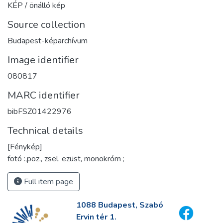
KÉP / önálló kép
Source collection
Budapest-képarchívum
Image identifier
080817
MARC identifier
bibFSZ01422976
Technical details
[Fénykép]
fotó :,poz., zsel. ezüst, monokróm ;
Full item page
1088 Budapest, Szabó
Ervin tér 1.