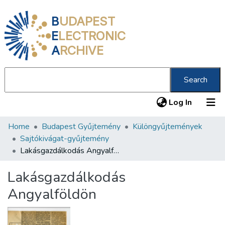
B
UDAPEST
E
LECTRONIC
A
RCHIVE
Search
(current
Log In
Home
Budapest Gyűjtemény
Különgyűjtemények
Communities & Collections
Sajtókivágat-gyűjtemény
All of DSpace
Lakásgazdálkodás Angyalföldön
Statistics
Lakásgazdálkodás
About us
Angyalföldön