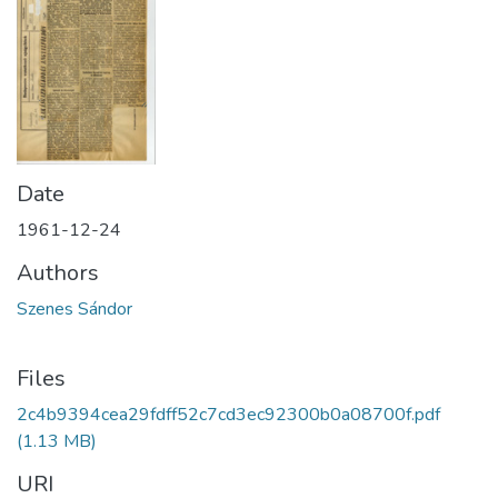
Date
1961-12-24
Authors
Szenes Sándor
Files
2c4b9394cea29fdff52c7cd3ec92300b0a08700f.pdf
(1.13 MB)
URI