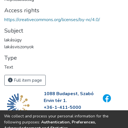
Access rights
https://creativecommons.org/licenses/by-nc/4.0/
Subject
lakásügy
lakásviszonyok
Type
Text
Full item page
1088 Budapest, Szabó
Ervin tér 1.
+36-1-411-5000
info@fszek.hu
We collect and process your personal information for the
https://fszek.hu
following purposes:
Authentication, Preferences,