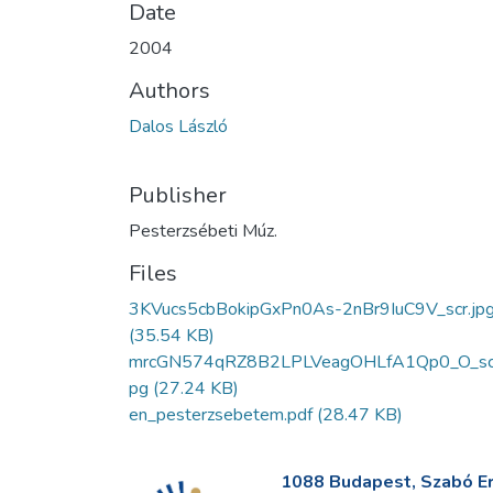
Date
2004
Authors
Dalos László
Publisher
Pesterzsébeti Múz.
Files
3KVucs5cbBokipGxPn0As-2nBr9IuC9V_scr.jp
(35.54 KB)
mrcGN574qRZ8B2LPLVeagOHLfA1Qp0_O_scr
pg
(27.24 KB)
en_pesterzsebetem.pdf
(28.47 KB)
1088 Budapest, Szabó Erv