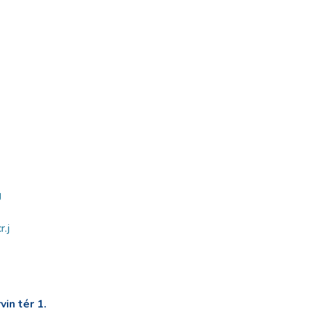
g
.j
in tér 1.