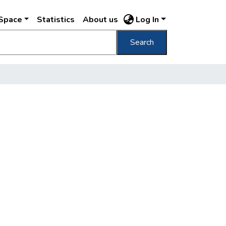
DSpace
Statistics
About us
Log In
Search