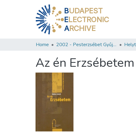
B
UDAPEST
E
LECTRONIC
A
RCHIVE
Home
2002 - Pesterzsébet Gyűjtemény
Az én Erzsébetem