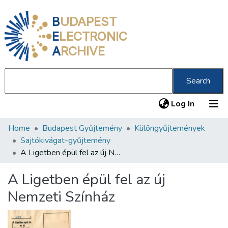
B
UDAPEST
E
LECTRONIC
A
RCHIVE
Search
(current
Log In
Home
Budapest Gyűjtemény
Különgyűjtemények
Communities & Collections
Sajtókivágat-gyűjtemény
All of DSpace
A Ligetben épül fel az új Nemzeti Színház
Statistics
A Ligetben épül fel az új
About us
Nemzeti Színház