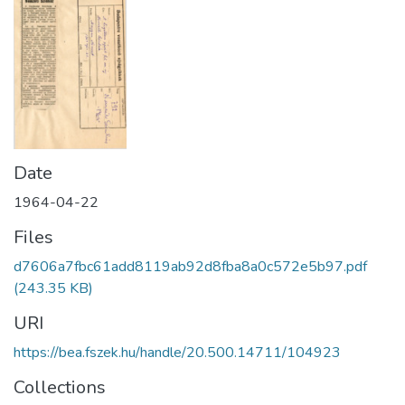
Date
1964-04-22
Files
d7606a7fbc61add8119ab92d8fba8a0c572e5b97.pdf
(243.35 KB)
URI
https://bea.fszek.hu/handle/20.500.14711/104923
Collections