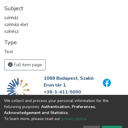
Subject
színház
színházi élet
színész
Type
Text
Full item page
1088 Budapest, Szabó
Ervin tér 1.
+36-1-411-5000
info@fszek.hu
We collect and process your personal information for the
https://fszek.hu
following purposes:
Authentication, Preferences,
Acknowledgement and Statistics
.
To learn more, please read our
privacy policy
.