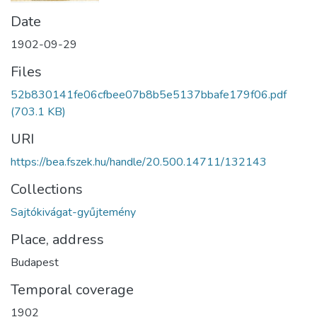
Date
1902-09-29
Files
52b830141fe06cfbee07b8b5e5137bbafe179f06.pdf
(703.1 KB)
URI
https://bea.fszek.hu/handle/20.500.14711/132143
Collections
Sajtókivágat-gyűjtemény
Place, address
Budapest
Temporal coverage
1902