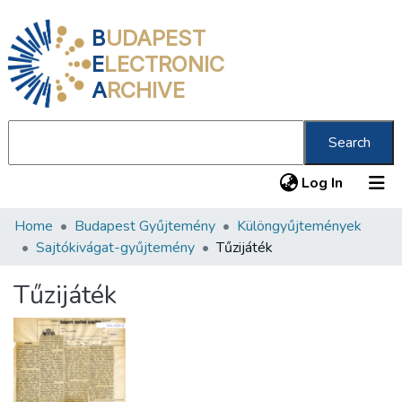
B
UDAPEST
E
LECTRONIC
A
RCHIVE
Search
(current
Log In
Home
Budapest Gyűjtemény
Különgyűjtemények
Communities & Collections
Sajtókivágat-gyűjtemény
Tűzijáték
All of DSpace
Tűzijáték
Statistics
About us