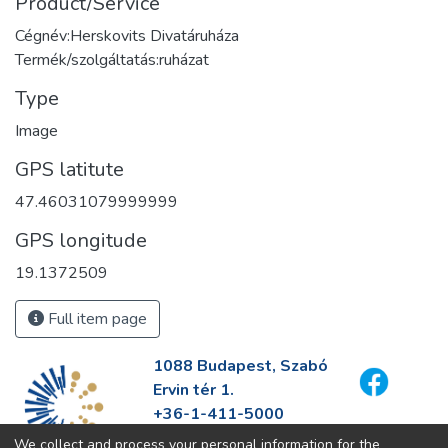
Product/Service
Cégnév:Herskovits Divatáruháza
Termék/szolgáltatás:ruházat
Type
Image
GPS latitute
47.46031079999999
GPS longitude
19.1372509
Full item page
1088 Budapest, Szabó
Ervin tér 1.
+36-1-411-5000
info@fszek.hu
We collect and process your personal information for the