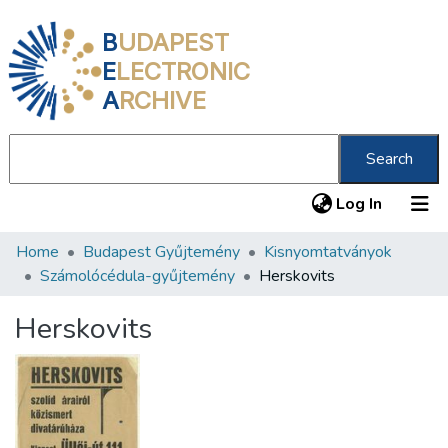
B
UDAPEST
E
LECTRONIC
A
RCHIVE
Search
(current
Log In
Home
Budapest Gyűjtemény
Kisnyomtatványok
Communities & Collections
Számolócédula-gyűjtemény
Herskovits
All of DSpace
Herskovits
Statistics
About us