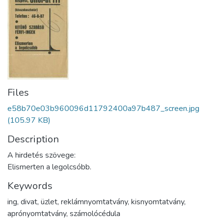
Files
e58b70e03b960096d11792400a97b487_screen.jpg
(105.97 KB)
Description
A hirdetés szövege:
Elismerten a legolcsóbb.
Keywords
ing
,
divat
,
üzlet
,
reklámnyomtatvány
,
kisnyomtatvány
,
aprónyomtatvány
,
számolócédula