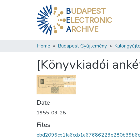
B
UDAPEST
E
LECTRONIC
A
RCHIVE
Home
Budapest Gyűjtemény
Különgyűjt
[Könyvkiadói anké
Date
1955-09-28
Files
ebd2096cb1fa6ccb1a67686223e280b39b6