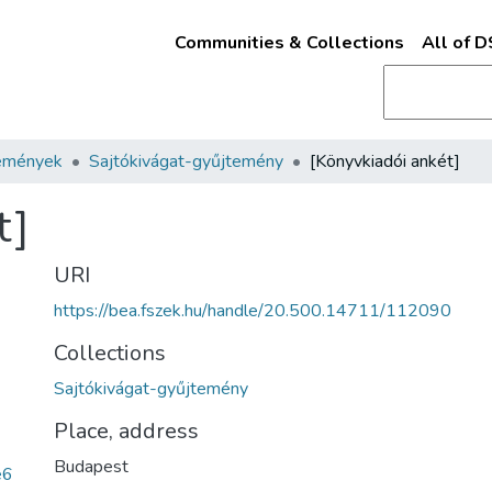
Communities & Collections
All of 
emények
Sajtókivágat-gyűjtemény
[Könyvkiadói ankét]
t]
URI
https://bea.fszek.hu/handle/20.500.14711/112090
Collections
Sajtókivágat-gyűjtemény
Place, address
Budapest
e6