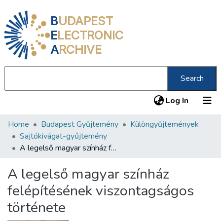
B
UDAPEST
E
LECTRONIC
A
RCHIVE
Search
(current
Log In
Home
Budapest Gyűjtemény
Különgyűjtemények
Communities & Collections
Sajtókivágat-gyűjtemény
All of DSpace
A legelső magyar színház felépítésének viszontagságos története
Statistics
A legelső magyar színház
About us
felépítésének viszontagságos
története