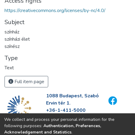
Access rights
https://creativecommons.org/licenses/by-nc/4.0/
Subject
színház
színházi élet
színész
Type
Text
Full item page
1088 Budapest, Szabó
Ervin tér 1.
+36-1-411-5000
info@fszek.hu
We collect and process your personal information for the
https://fszek.hu
following purposes:
Authentication, Preferences,
Acknowledgement and Statistics
.