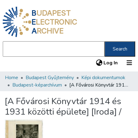
B
UDAPEST
E
LECTRONIC
A
RCHIVE
Search
(current
Log In
Home
Budapest Gyűjtemény
Képi dokumentumok
Communities & Collections
Budapest-képarchívum
[A Fővárosi Könyvtár 1914 és 1931 közötti épülete] [Iroda] /
All of DSpace
[A Fővárosi Könyvtár 1914 és
Statistics
1931 közötti épülete] [Iroda] /
About us