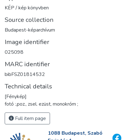
KÉP / kép könyvben
Source collection
Budapest-képarchívum
Image identifier
025098
MARC identifier
bibFSZ01814532
Technical details
[Fénykép]
fotó :,poz., zsel. ezüst, monokróm ;
Full item page
1088 Budapest, Szabó