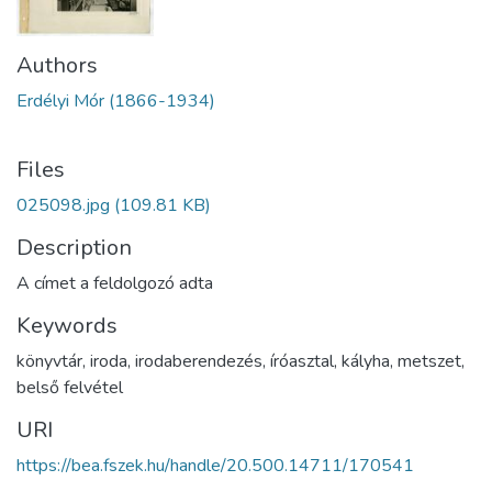
Authors
Erdélyi Mór (1866-1934)
Files
025098.jpg
(109.81 KB)
Description
A címet a feldolgozó adta
Keywords
könyvtár
,
iroda
,
irodaberendezés
,
íróasztal
,
kályha
,
metszet
,
belső felvétel
URI
https://bea.fszek.hu/handle/20.500.14711/170541