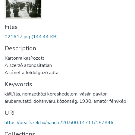
Files
021617.jpg
(144.44 KB)
Description
Kartonra kasírozott
A szerző azonosítatlan
A címet a feldolgozó adta
Keywords
kiállítás
,
nemzetközi kereskedelem
,
vásár
,
pavilon
,
árubemutató
,
dohányáru
,
közönség
,
1938
,
amatőr fénykép
URI
https://bea.fszek.hu/handle/20.500.14711/157846
Collections