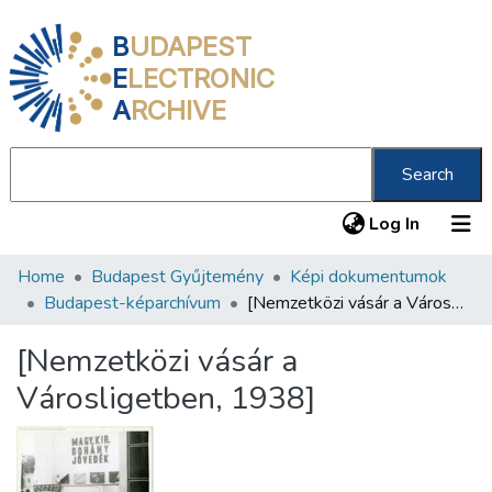
B
UDAPEST
E
LECTRONIC
A
RCHIVE
Search
(current
Log In
Home
Budapest Gyűjtemény
Képi dokumentumok
Communities & Collections
Budapest-képarchívum
[Nemzetközi vásár a Városligetben, 1938]
All of DSpace
[Nemzetközi vásár a
Statistics
Városligetben, 1938]
About us