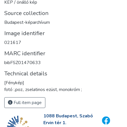
KÉP / önálló kép
Source collection
Budapest-képarchívum
Image identifier
021617
MARC identifier
bibFSZ01470633
Technical details
[Fénykép]
fotó :,poz., zselatinos ezüst, monokróm ;
Full item page
1088 Budapest, Szabó
Ervin tér 1.