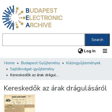
B
UDAPEST
E
LECTRONIC
A
RCHIVE
Search
(current
Log In
Home
Budapest Gyűjtemény
Különgyűjtemények
Communities & Collections
Sajtókivágat-gyűjtemény
All of DSpace
Kereskedők az árak drágulásáról
Statistics
Kereskedők az árak drágulásáról
About us