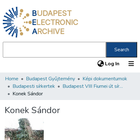
B
UDAPEST
E
LECTRONIC
A
RCHIVE
Search
(current
Log In
Home
Budapest Gyűjtemény
Képi dokumentumok
Communities & Collections
Budapesti sírkertek
Budapest VIII Fiumei út sírkert 3. rész
All of DSpace
Konek Sándor
Statistics
Konek Sándor
About us