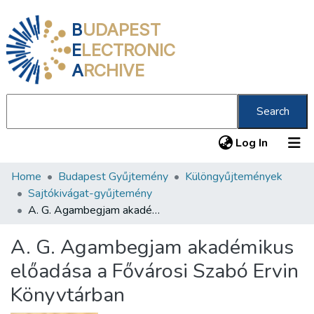
B
UDAPEST
E
LECTRONIC
A
RCHIVE
Search
(current
Log In
Home
Budapest Gyűjtemény
Különgyűjtemények
Communities & Collections
Sajtókivágat-gyűjtemény
All of DSpace
A. G. Agambegjam akadémikus előadása a Fővárosi Szabó Ervin Könyvtárban
Statistics
A. G. Agambegjam akadémikus
About us
előadása a Fővárosi Szabó Ervin
Könyvtárban