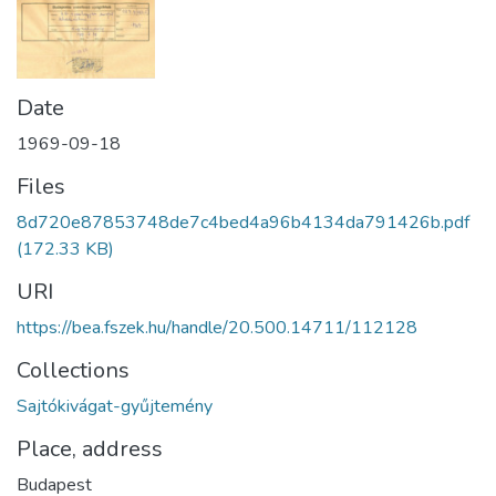
Date
1969-09-18
Files
8d720e87853748de7c4bed4a96b4134da791426b.pdf
(172.33 KB)
URI
https://bea.fszek.hu/handle/20.500.14711/112128
Collections
Sajtókivágat-gyűjtemény
Place, address
Budapest