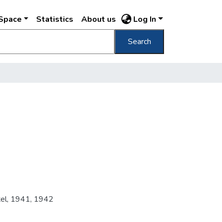
DSpace
Statistics
About us
Log In
Search
tel
,
1941
,
1942