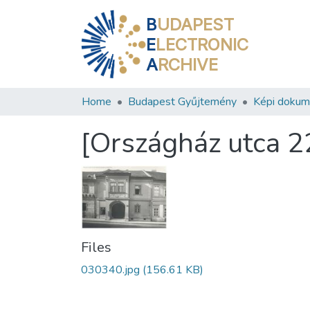
B
UDAPEST
E
LECTRONIC
A
RCHIVE
Home
Budapest Gyűjtemény
Képi doku
[Országház utca 2
Files
030340.jpg
(156.61 KB)