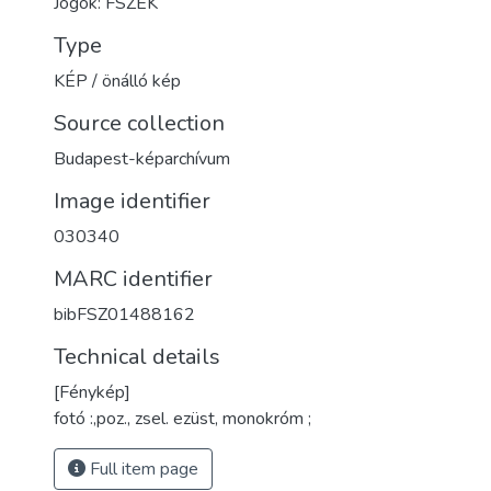
Jogok: FSZEK
Type
KÉP / önálló kép
Source collection
Budapest-képarchívum
Image identifier
030340
MARC identifier
bibFSZ01488162
Technical details
[Fénykép]
fotó :,poz., zsel. ezüst, monokróm ;
Full item page