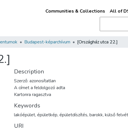
Communities & Collections
All of 
mentumok
Budapest-képarchívum
[Országház utca 22.]
2.]
Description
Szerző: azonosítatlan
A címet a feldolgozó adta
Kartonra ragasztva
Keywords
lakóépület
,
épületkép
,
épületdíszítés
,
barokk
,
külső felvé
URI