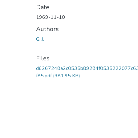
Date
1969-11-10
Authors
G. J.
Files
d6267248a2c0535b89284f0535222077c6
f85.pdf
(381.95 KB)