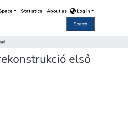
DSpace
Statistics
About us
Log In
Search
Kétmilliárdos beruházással épül az óbudai rekonstrukció első szakasza
rekonstrukció első