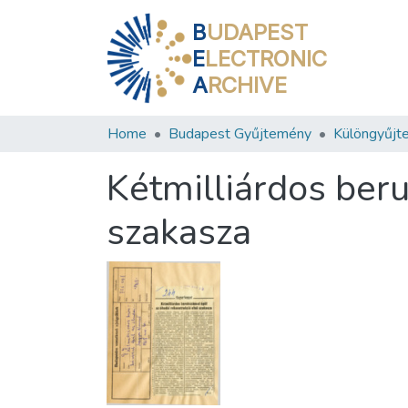
B
UDAPEST
E
LECTRONIC
A
RCHIVE
Home
Budapest Gyűjtemény
Különgyűjt
Kétmilliárdos beru
szakasza