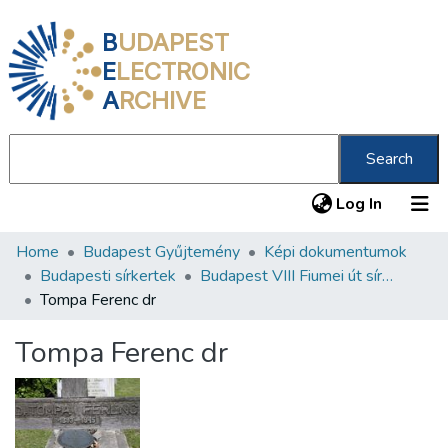
B
UDAPEST
E
LECTRONIC
A
RCHIVE
Search
(current
Log In
Home
Budapest Gyűjtemény
Képi dokumentumok
Communities & Collections
Budapesti sírkertek
Budapest VIII Fiumei út sírkert 2. rész
All of DSpace
Tompa Ferenc dr
Statistics
Tompa Ferenc dr
About us