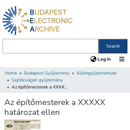
B
UDAPEST
E
LECTRONIC
A
RCHIVE
Search
(current
Log In
Home
Budapest Gyűjtemény
Különgyűjtemények
Communities & Collections
Sajtókivágat-gyűjtemény
All of DSpace
Az építőmesterek a XXXXX határozat ellen
Statistics
Az építőmesterek a XXXXX
About us
határozat ellen