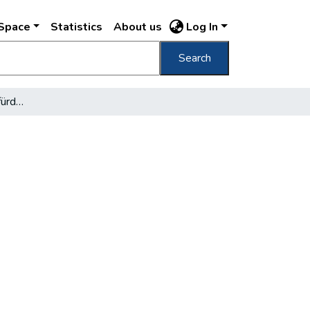
DSpace
Statistics
About us
Log In
Search
Napirenden "Budapest fürdőváros"