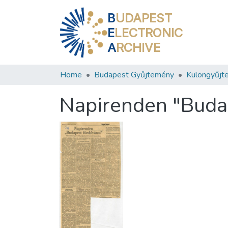
B
UDAPEST
E
LECTRONIC
A
RCHIVE
Home
Budapest Gyűjtemény
Különgyűjt
Napirenden "Buda