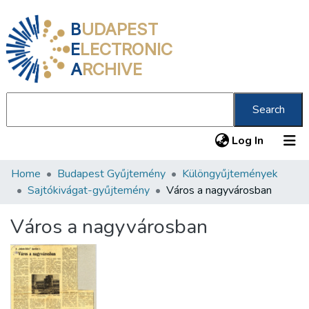
B
UDAPEST
E
LECTRONIC
A
RCHIVE
Search
(current
Log In
Home
Budapest Gyűjtemény
Különgyűjtemények
Communities & Collections
Sajtókivágat-gyűjtemény
Város a nagyvárosban
All of DSpace
Város a nagyvárosban
Statistics
About us