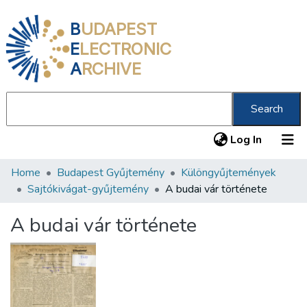
B
UDAPEST
E
LECTRONIC
A
RCHIVE
Search
(current
Log In
Home
Budapest Gyűjtemény
Különgyűjtemények
Communities & Collections
Sajtókivágat-gyűjtemény
A budai vár története
All of DSpace
A budai vár története
Statistics
About us