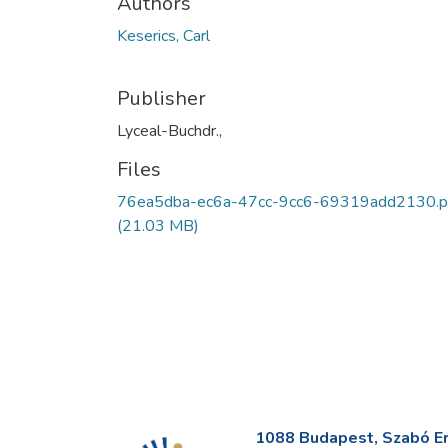
Authors
Keserics, Carl
Publisher
Lyceal-Buchdr.,
Files
76ea5dba-ec6a-47cc-9cc6-69319add2130.p
(21.03 MB)
1088 Budapest, Szabó Erv