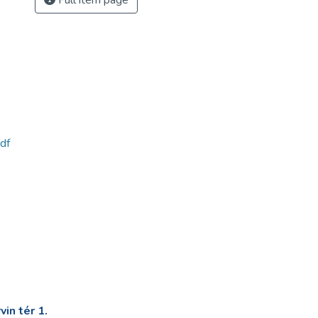
Full item page
df
in tér 1.