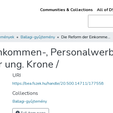
Communities & Collections
All of 
emények
Ballagi-gyűjtemény
Die Reform der Einkommen-, Personalwerb- und Haussteuer in den Ländern der ung. Krone /
inkommen-, Personalwer
 ung. Krone /
URI
https://bea.fszek.hu/handle/20.500.14711/177558
Collections
Ballagi-gyűjtemény