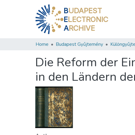
B
UDAPEST
E
LECTRONIC
A
RCHIVE
Home
Budapest Gyűjtemény
Különgyűjt
Die Reform der E
in den Ländern der