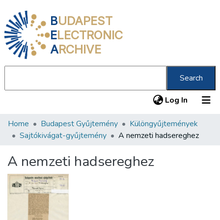
B
UDAPEST
E
LECTRONIC
A
RCHIVE
Search
(current
Log In
Home
Budapest Gyűjtemény
Különgyűjtemények
Communities & Collections
Sajtókivágat-gyűjtemény
A nemzeti hadsereghez
All of DSpace
A nemzeti hadsereghez
Statistics
About us