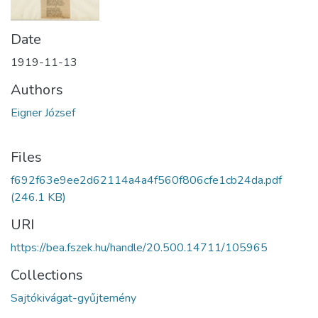
Date
1919-11-13
Authors
Eigner József
Files
f692f63e9ee2d62114a4a4f560f806cfe1cb24da.pdf
(246.1 KB)
URI
https://bea.fszek.hu/handle/20.500.14711/105965
Collections
Sajtókivágat-gyűjtemény