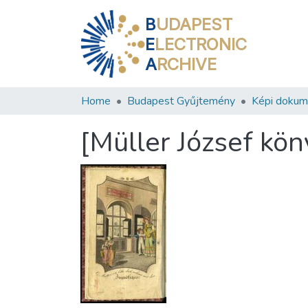
B
UDAPEST
E
LECTRONIC
A
RCHIVE
Home
Budapest Gyűjtemény
Képi doku
[Müller József kön