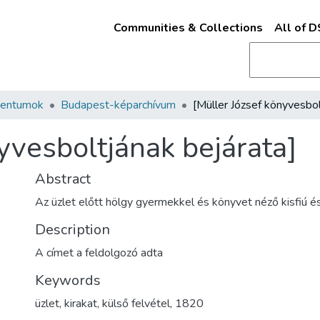
Communities & Collections
All of 
mentumok
Budapest-képarchívum
yvesboltjának bejárata]
Abstract
Az üzlet előtt hölgy gyermekkel és könyvet néző kisfiú és
Description
A címet a feldolgozó adta
Keywords
üzlet
,
kirakat
,
külső felvétel
,
1820