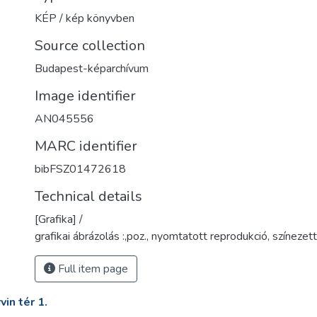
KÉP / kép könyvben
Source collection
Budapest-képarchívum
Image identifier
AN045556
MARC identifier
bibFSZ01472618
Technical details
[Grafika] /
grafikai ábrázolás :,poz., nyomtatott reprodukció, színezett
Full item page
in tér 1.