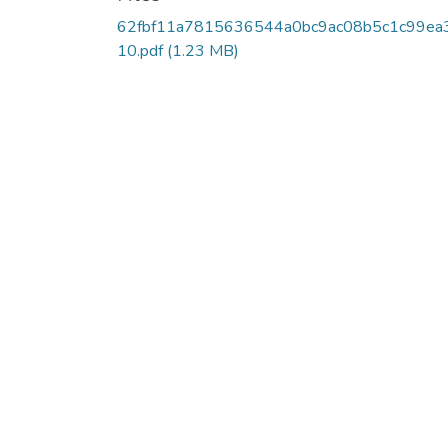
62fbf11a7815636544a0bc9ac08b5c1c99ea
10.pdf
(1.23 MB)