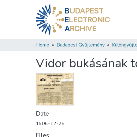
B
UDAPEST
E
LECTRONIC
A
RCHIVE
Home
Budapest Gyűjtemény
Különgyűjt
Vidor bukásának t
Date
1906-12-25
Files