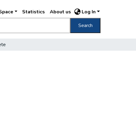
DSpace
Statistics
About us
Log In
Search
ete