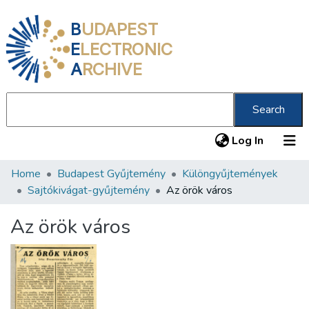
B
UDAPEST
E
LECTRONIC
A
RCHIVE
Search
(current
Log In
Home
Budapest Gyűjtemény
Különgyűjtemények
Communities & Collections
Sajtókivágat-gyűjtemény
Az örök város
All of DSpace
Az örök város
Statistics
About us