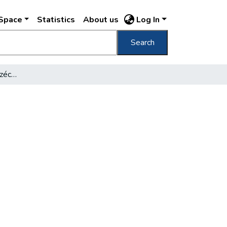
DSpace
Statistics
About us
Log In
Search
A Széchényi Könyvtár Széchenyi terme