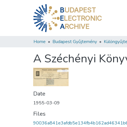
B
UDAPEST
E
LECTRONIC
A
RCHIVE
Home
Budapest Gyűjtemény
Különgyűjt
A Széchényi Köny
Date
1955-03-09
Files
90036a841e3afdb5e134fb4b162ad46341b