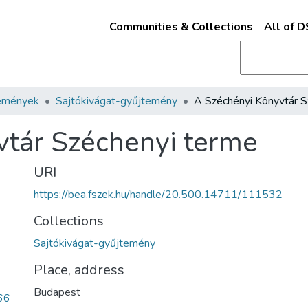
Communities & Collections
All of 
emények
Sajtókivágat-gyűjtemény
vtár Széchenyi terme
URI
https://bea.fszek.hu/handle/20.500.14711/111532
Collections
Sajtókivágat-gyűjtemény
Place, address
Budapest
66