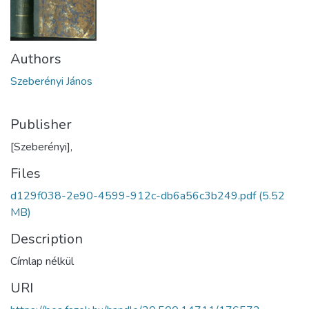
Authors
Szeberényi János
Publisher
[Szeberényi],
Files
d129f038-2e90-4599-912c-db6a56c3b249.pdf
(5.52
MB)
Description
Címlap nélkül
URI