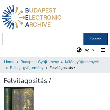
B
UDAPEST
E
LECTRONIC
A
RCHIVE
Search
(current
Log In
Home
Budapest Gyűjtemény
Különgyűjtemények
Communities & Collections
Ballagi-gyűjtemény
Felvilágositás /
All of DSpace
Felvilágositás /
Statistics
About us