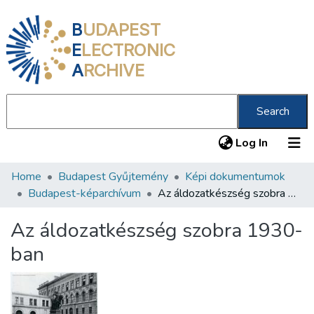
B
UDAPEST
E
LECTRONIC
A
RCHIVE
Search
(current
Log In
Home
Budapest Gyűjtemény
Képi dokumentumok
Communities & Collections
Budapest-képarchívum
Az áldozatkészség szobra 1930-ban
All of DSpace
Az áldozatkészség szobra 1930-
Statistics
ban
About us