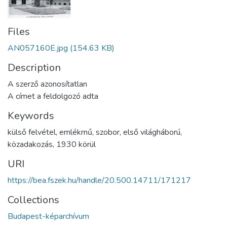
Files
AN057160E.jpg
(154.63 KB)
Description
A szerző azonosítatlan
A címet a feldolgozó adta
Keywords
külső felvétel
,
emlékmű
,
szobor
,
első világháború
,
közadakozás
,
1930 körül
URI
https://bea.fszek.hu/handle/20.500.14711/171217
Collections
Budapest-képarchívum