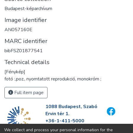
Budapest-képarchívum
Image identifier
AN057160E
MARC identifier
bibFSZ01877541
Technical details
[Fénykép]
fotó :,poz., nyomtatott reprodukció, monokróm ;
Full item page
1088 Budapest, Szabó
Ervin tér 1.
+36-1-411-5000
info@fszek.hu
We collect and process your personal information for the