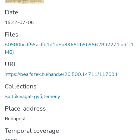
Date
1922-07-06
Files
80980bcdf59acffb1d1b5b99692b9b99628d2271.pdf
(1
MB)
URI
https://bea.fszek.hu/handle/20.500.14711/117091
Collections
Sajtókivágat-gyűjtemény
Place, address
Budapest
Temporal coverage