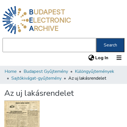
B
UDAPEST
E
LECTRONIC
A
RCHIVE
Search
(current
Log In
Home
Budapest Gyűjtemény
Különgyűjtemények
Communities & Collections
Sajtókivágat-gyűjtemény
Az uj lakásrendelet
All of DSpace
Az uj lakásrendelet
Statistics
About us