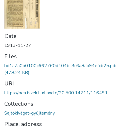
Date
1913-11-27
Files
bd1a7a0b0100c662760d404bc8c6a9ab94efcb25.pdf
(479.24 KB)
URI
https://bea.fszek.hu/handle/20.500.14711/116491
Collections
Sajtókivágat-gyűjtemény
Place, address