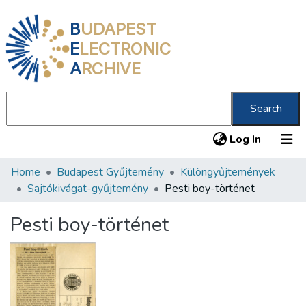
B
UDAPEST
E
LECTRONIC
A
RCHIVE
Search
(current
Log In
Home
Budapest Gyűjtemény
Különgyűjtemények
Communities & Collections
Sajtókivágat-gyűjtemény
Pesti boy-történet
All of DSpace
Pesti boy-történet
Statistics
About us