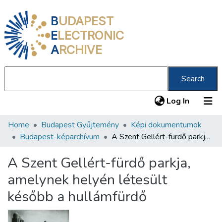
B
UDAPEST
E
LECTRONIC
A
RCHIVE
Search
(current
Log In
Home
Budapest Gyűjtemény
Képi dokumentumok
Communities & Collections
Budapest-képarchívum
A Szent Gellért-fürdő parkja, amelynek helyén létesült később a hullámfürdő
All of DSpace
A Szent Gellért-fürdő parkja,
Statistics
amelynek helyén létesült
About us
később a hullámfürdő