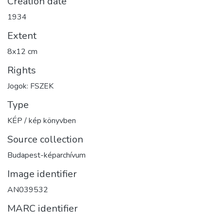
Creation date
1934
Extent
8x12 cm
Rights
Jogok: FSZEK
Type
KÉP / kép könyvben
Source collection
Budapest-képarchívum
Image identifier
AN039532
MARC identifier