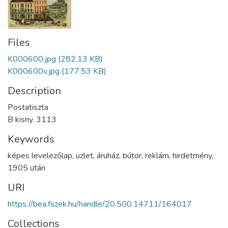
Files
K000600.jpg
(282.13 KB)
K000600v.jpg
(177.53 KB)
Description
Postatiszta
B kisny. 3113
Keywords
képes levelezőlap
,
üzlet
,
áruház
,
bútor
,
reklám
,
hirdetmény
,
1905 után
URI
https://bea.fszek.hu/handle/20.500.14711/164017
Collections