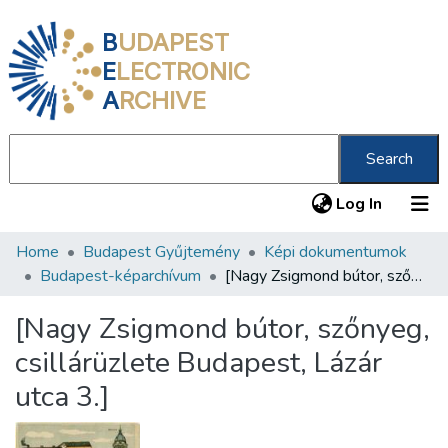
B
UDAPEST
E
LECTRONIC
A
RCHIVE
Search
(current
Log In
Home
Budapest Gyűjtemény
Képi dokumentumok
Communities & Collections
Budapest-képarchívum
[Nagy Zsigmond bútor, szőnyeg, csillárüzlete Budapest, Lázár utca 3.]
All of DSpace
[Nagy Zsigmond bútor, szőnyeg,
Statistics
csillárüzlete Budapest, Lázár
About us
utca 3.]