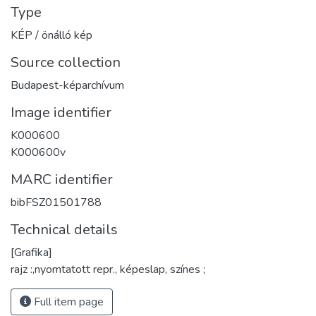
Type
KÉP / önálló kép
Source collection
Budapest-képarchívum
Image identifier
K000600
K000600v
MARC identifier
bibFSZ01501788
Technical details
[Grafika]
rajz :,nyomtatott repr., képeslap, színes ;
Full item page