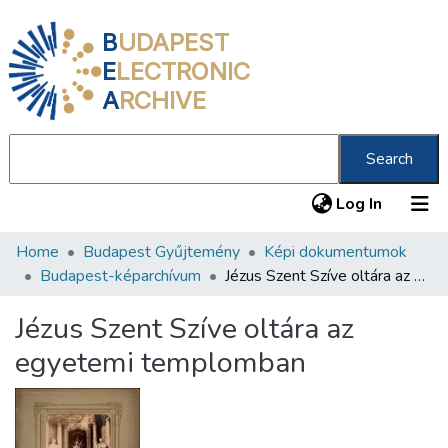
B
UDAPEST
E
LECTRONIC
A
RCHIVE
Search
(current
Log In
Home
Budapest Gyűjtemény
Képi dokumentumok
Communities & Collections
Budapest-képarchívum
Jézus Szent Szíve oltára az egyetemi templomban
All of DSpace
Jézus Szent Szíve oltára az
Statistics
egyetemi templomban
About us