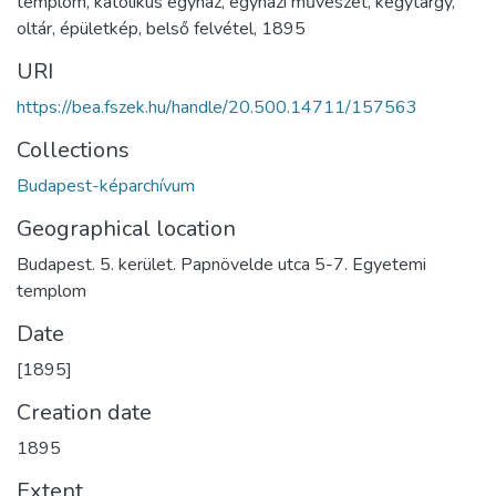
templom
,
katolikus egyház
,
egyházi művészet
,
kegytárgy
,
oltár
,
épületkép
,
belső felvétel
,
1895
URI
https://bea.fszek.hu/handle/20.500.14711/157563
Collections
Budapest-képarchívum
Geographical location
Budapest. 5. kerület. Papnövelde utca 5-7. Egyetemi
templom
Date
[1895]
Creation date
1895
Extent