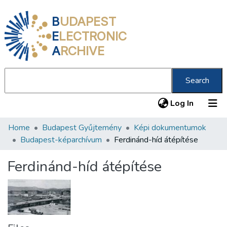
B
UDAPEST
E
LECTRONIC
A
RCHIVE
Search
(current
Log In
Home
Budapest Gyűjtemény
Képi dokumentumok
Communities & Collections
Budapest-képarchívum
Ferdinánd-híd átépítése
All of DSpace
Ferdinánd-híd átépítése
Statistics
About us