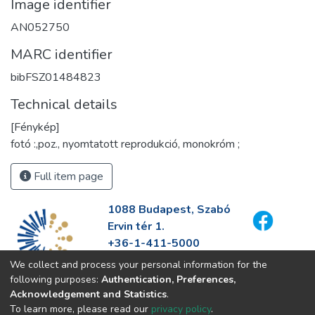
Image identifier
AN052750
MARC identifier
bibFSZ01484823
Technical details
[Fénykép]
fotó :,poz., nyomtatott reprodukció, monokróm ;
Full item page
1088 Budapest, Szabó
Ervin tér 1.
+36-1-411-5000
info@fszek.hu
We collect and process your personal information for the
https://fszek.hu
following purposes:
Authentication, Preferences,
Acknowledgement and Statistics
.
To learn more, please read our
privacy policy
.