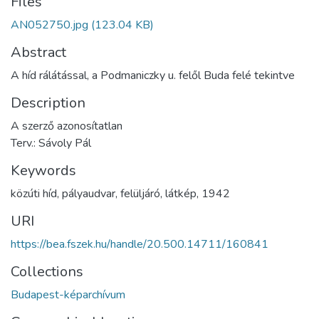
Files
AN052750.jpg
(123.04 KB)
Abstract
A híd rálátással, a Podmaniczky u. felől Buda felé tekintve
Description
A szerző azonosítatlan
Terv.: Sávoly Pál
Keywords
közúti híd
,
pályaudvar
,
felüljáró
,
látkép
,
1942
URI
https://bea.fszek.hu/handle/20.500.14711/160841
Collections
Budapest-képarchívum