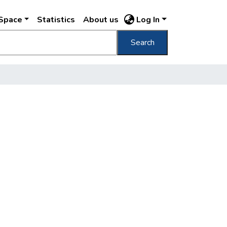
DSpace
Statistics
About us
Log In
Search