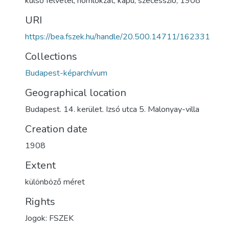
külső felvétel
,
homlokzat
,
kapu
,
szecesszió
,
1908
URI
https://bea.fszek.hu/handle/20.500.14711/162331
Collections
Budapest-képarchívum
Geographical location
Budapest. 14. kerület. Izsó utca 5. Malonyay-villa
Creation date
1908
Extent
különböző méret
Rights
Jogok: FSZEK