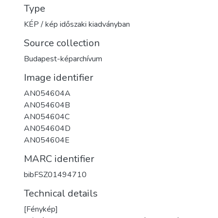
Type
KÉP / kép időszaki kiadványban
Source collection
Budapest-képarchívum
Image identifier
AN054604A
AN054604B
AN054604C
AN054604D
AN054604E
MARC identifier
bibFSZ01494710
Technical details
[Fénykép]