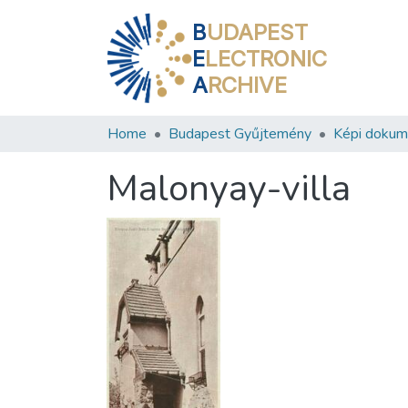
B
UDAPEST
E
LECTRONIC
A
RCHIVE
Home
Budapest Gyűjtemény
Képi doku
Malonyay-villa