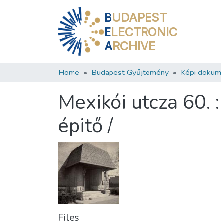
B
UDAPEST
E
LECTRONIC
A
RCHIVE
Home
Budapest Gyűjtemény
Képi doku
Mexikói utcza 60.
épitő /
Files