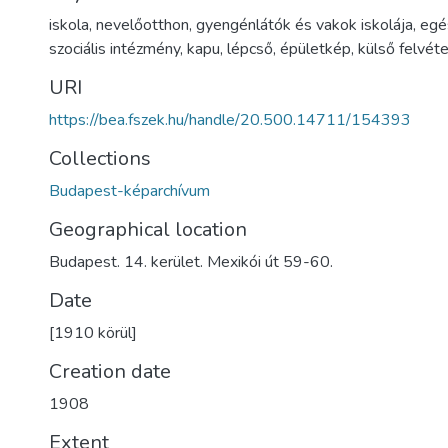
iskola
,
nevelőotthon
,
gyengénlátók és vakok iskolája
,
egé
szociális intézmény
,
kapu
,
lépcső
,
épületkép
,
külső felvéte
URI
https://bea.fszek.hu/handle/20.500.14711/154393
Collections
Budapest-képarchívum
Geographical location
Budapest. 14. kerület. Mexikói út 59-60.
Date
[1910 körül]
Creation date
1908
Extent