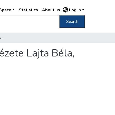
DSpace
Statistics
About us
Log In
Search
Mexikói utcza 60. : Wechselmann Vakok Intézete Lajta Béla, épitő /
zete Lajta Béla,