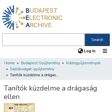
B
UDAPEST
E
LECTRONIC
A
RCHIVE
Search
(current
Log In
Home
Budapest Gyűjtemény
Különgyűjtemények
Communities & Collections
Sajtókivágat-gyűjtemény
All of DSpace
Tanítók küzdelme a drágaság ellen
Statistics
Tanítók küzdelme a drágaság
About us
ellen