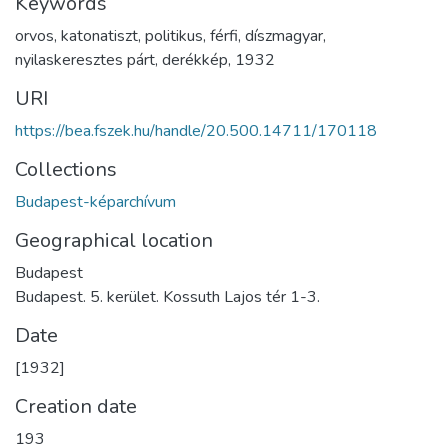
Keywords
orvos
,
katonatiszt
,
politikus
,
férfi
,
díszmagyar
,
nyilaskeresztes párt
,
derékkép
,
1932
URI
https://bea.fszek.hu/handle/20.500.14711/170118
Collections
Budapest-képarchívum
Geographical location
Budapest
Budapest. 5. kerület. Kossuth Lajos tér 1-3.
Date
[1932]
Creation date
193