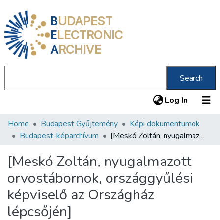
B
UDAPEST
E
LECTRONIC
A
RCHIVE
Search
(current
Log In
Home
Budapest Gyűjtemény
Képi dokumentumok
Communities & Collections
Budapest-képarchívum
[Meskó Zoltán, nyugalmazott orvostábornok, országgyűlési képviselő az Országház lépcsőjén]
All of DSpace
[Meskó Zoltán, nyugalmazott
Statistics
orvostábornok, országgyűlési
About us
képviselő az Országház
lépcsőjén]