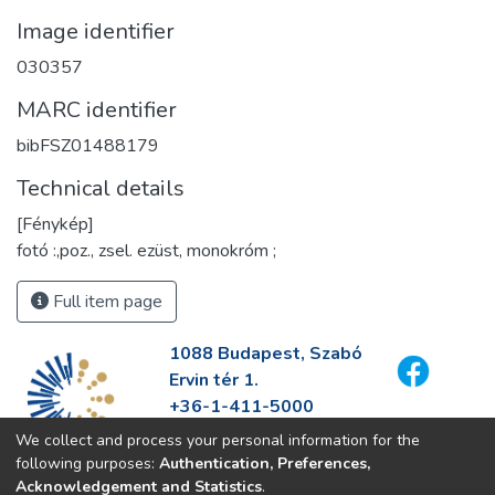
Image identifier
030357
MARC identifier
bibFSZ01488179
Technical details
[Fénykép]
fotó :,poz., zsel. ezüst, monokróm ;
Full item page
1088 Budapest, Szabó
Ervin tér 1.
+36-1-411-5000
info@fszek.hu
We collect and process your personal information for the
https://fszek.hu
following purposes:
Authentication, Preferences,
Acknowledgement and Statistics
.