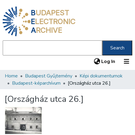
B
UDAPEST
E
LECTRONIC
A
RCHIVE
Search
(current
Log In
Home
Budapest Gyűjtemény
Képi dokumentumok
Communities & Collections
Budapest-képarchívum
[Országház utca 26.]
All of DSpace
[Országház utca 26.]
Statistics
About us