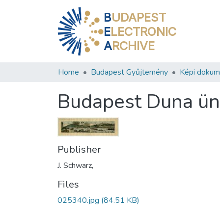
B
UDAPEST
E
LECTRONIC
A
RCHIVE
Home
Budapest Gyűjtemény
Képi doku
Budapest Duna ün
Publisher
J. Schwarz,
Files
025340.jpg
(84.51 KB)