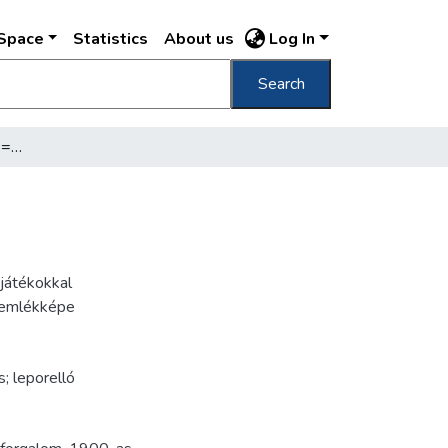
DSpace
Statistics
About us
Log In
Search
Budapest Duna ünnepély = Donaufest
játékokkal
v emlékképe
s; leporelló