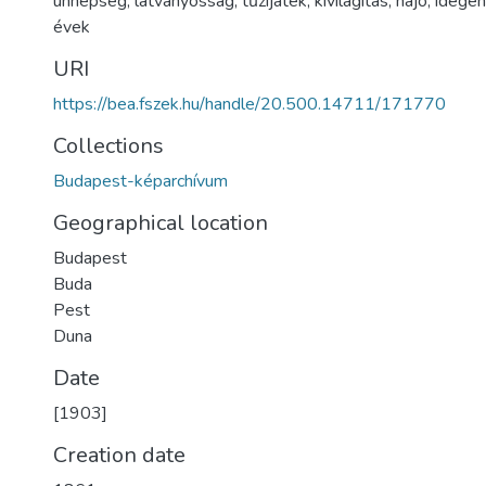
ünnepség
,
látványosság
,
tűzijáték
,
kivilágítás
,
hajó
,
idegen
évek
URI
https://bea.fszek.hu/handle/20.500.14711/171770
Collections
Budapest-képarchívum
Geographical location
Budapest
Buda
Pest
Duna
Date
[1903]
Creation date