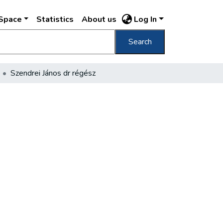
DSpace
Statistics
About us
Log In
Search
Szendrei János dr régész