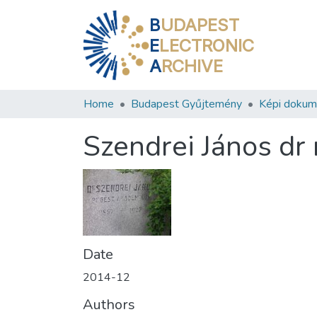
B
UDAPEST
E
LECTRONIC
A
RCHIVE
Home
Budapest Gyűjtemény
Képi doku
Szendrei János dr
Date
2014-12
Authors