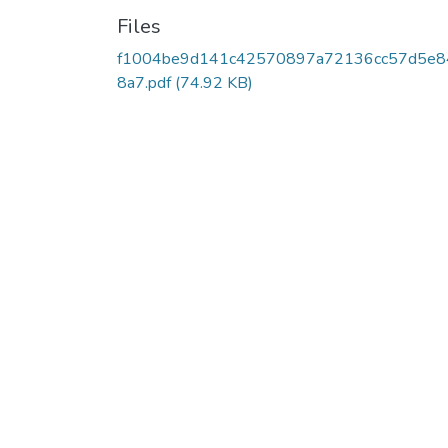
Files
f1004be9d141c42570897a72136cc57d5e8
8a7.pdf
(74.92 KB)