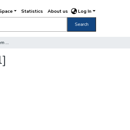
DSpace
Statistics
About us
Log In
Search
[Vajda Albert: Meglestem Pestet c. művéről]
l]