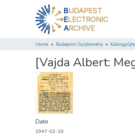
B
UDAPEST
E
LECTRONIC
A
RCHIVE
Home
Budapest Gyűjtemény
Különgyűjt
[Vajda Albert: Me
Date
1947-02-10