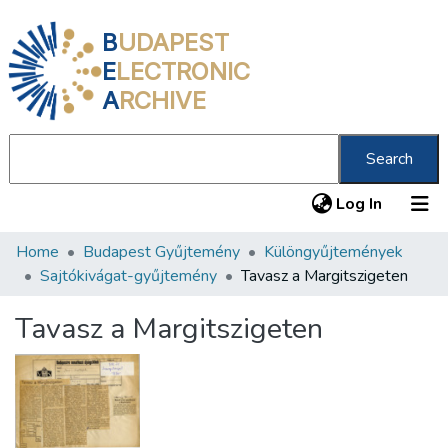
B
UDAPEST
E
LECTRONIC
A
RCHIVE
Search
(current
Log In
Home
Budapest Gyűjtemény
Különgyűjtemények
Communities & Collections
Sajtókivágat-gyűjtemény
Tavasz a Margitszigeten
All of DSpace
Tavasz a Margitszigeten
Statistics
About us