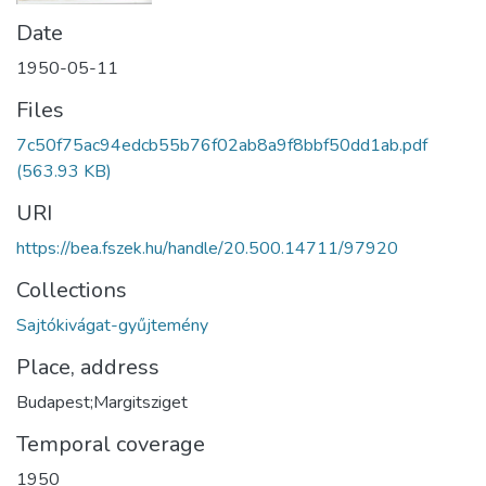
Date
1950-05-11
Files
7c50f75ac94edcb55b76f02ab8a9f8bbf50dd1ab.pdf
(563.93 KB)
URI
https://bea.fszek.hu/handle/20.500.14711/97920
Collections
Sajtókivágat-gyűjtemény
Place, address
Budapest;Margitsziget
Temporal coverage
1950