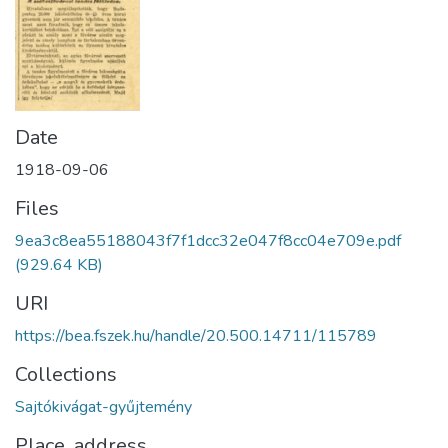
Date
1918-09-06
Files
9ea3c8ea55188043f7f1dcc32e047f8cc04e709e.pdf
(929.64 KB)
URI
https://bea.fszek.hu/handle/20.500.14711/115789
Collections
Sajtókivágat-gyűjtemény
Place, address