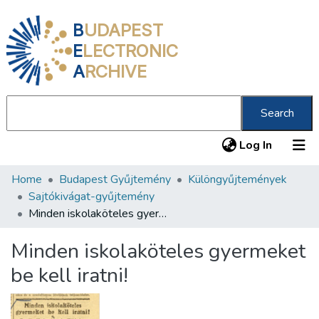
B
UDAPEST
E
LECTRONIC
A
RCHIVE
Search
(current
Log In
Home
Budapest Gyűjtemény
Különgyűjtemények
Communities & Collections
Sajtókivágat-gyűjtemény
All of DSpace
Minden iskolaköteles gyermeket be kell iratni!
Statistics
Minden iskolaköteles gyermeket
About us
be kell iratni!