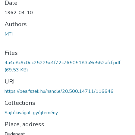
Date
1962-04-10
Authors
MTI
Files
4a4e8c9c0ec25225c4f72c76505183a9e582afcf.pdf
(69.53 KB)
URI
https://bea.fszek.hu/handle/20.500.14711/116646
Collections
Sajtókivágat-gyűjtemény
Place, address
Budapest