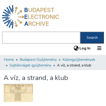
B
UDAPEST
E
LECTRONIC
A
RCHIVE
Search
(current
Log In
Home
Budapest Gyűjtemény
Különgyűjtemények
Communities & Collections
Sajtókivágat-gyűjtemény
A víz, a strand, a klub
All of DSpace
A víz, a strand, a klub
Statistics
About us