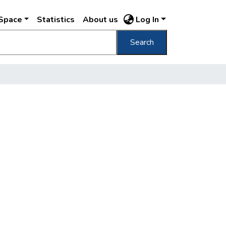
DSpace
Statistics
About us
Log In
Search