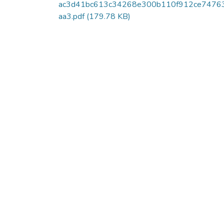
ac3d41bc613c34268e300b110f912ce7476
aa3.pdf
(179.78 KB)