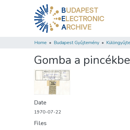
B
UDAPEST
E
LECTRONIC
A
RCHIVE
Home
Budapest Gyűjtemény
Különgyűjt
Gomba a pincékb
Date
1970-07-22
Files