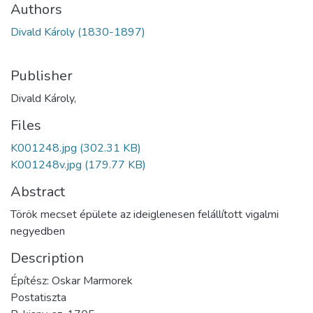
Authors
Divald Károly (1830-1897)
Publisher
Divald Károly,
Files
K001248.jpg
(302.31 KB)
K001248v.jpg
(179.77 KB)
Abstract
Török mecset épülete az ideiglenesen felállított vigalmi
negyedben
Description
Építész: Oskar Marmorek
Postatiszta