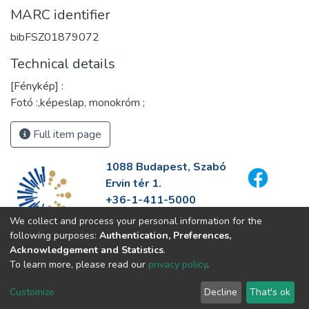
MARC identifier
bibFSZ01879072
Technical details
[Fénykép] :
Fotó :,képeslap, monokróm ;
Full item page
1088 Budapest, Szabó
Ervin tér 1.
+36-1-411-5000
info@fszek.hu
We collect and process your personal information for the
https://fszek.hu
following purposes:
Authentication, Preferences,
Acknowledgement and Statistics
.
To learn more, please read our
privacy policy
.
Customize
Decline
That's ok