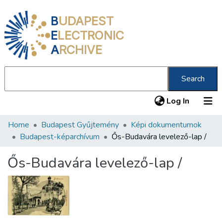
B
UDAPEST
E
LECTRONIC
A
RCHIVE
Search
(current
Log In
Home
Budapest Gyűjtemény
Képi dokumentumok
Communities & Collections
Budapest-képarchívum
Ős-Budavára levelező-lap /
All of DSpace
Ős-Budavára levelező-lap /
Statistics
About us