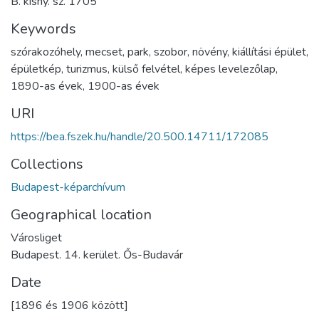
B. kisny. sz. 1705
Keywords
szórakozóhely
,
mecset
,
park
,
szobor
,
növény
,
kiállítási épület
,
épületkép
,
turizmus
,
külső felvétel
,
képes levelezőlap
,
1890-as évek
,
1900-as évek
URI
https://bea.fszek.hu/handle/20.500.14711/172085
Collections
Budapest-képarchívum
Geographical location
Városliget
Budapest. 14. kerület. Ős-Budavár
Date
[1896 és 1906 között]